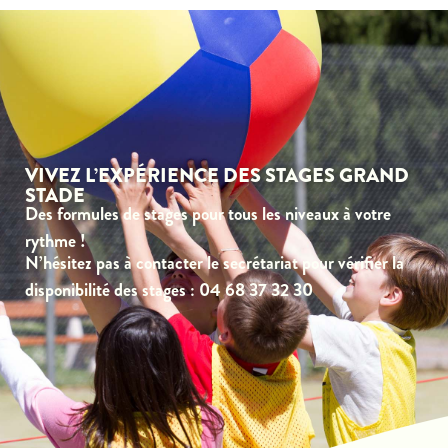
VIVEZ L’EXPÉRIENCE DES STAGES GRAND
STADE
Des formules de stages pour tous les niveaux à votre
rythme !
N’hésitez pas à contacter le secrétariat pour vérifier la
disponibilité des stages : 04 68 37 32 30