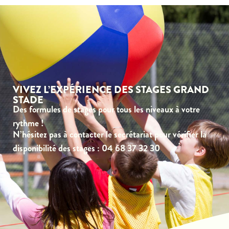
VIVEZ L’EXPÉRIENCE DES STAGES GRAND
STADE
Des formules de stages pour tous les niveaux à votre
rythme !
N’hésitez pas à contacter le secrétariat pour vérifier la
disponibilité des stages : 04 68 37 32 30