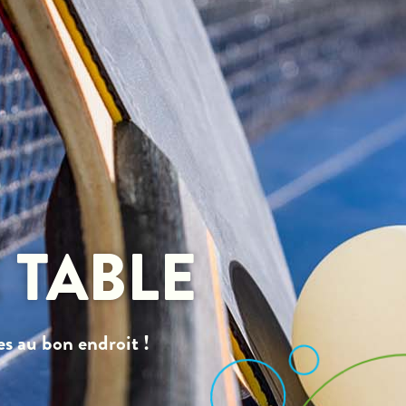
nu
 TABLE
es au bon endroit !