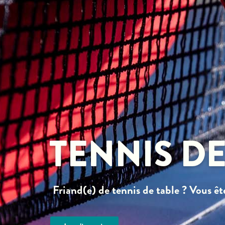
04 68 37 32 00
Me
TENNIS DE
Friand(e) de tennis de table ? Vous êt